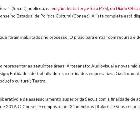
erais (Secult) publicou, na
edição desta terça-feira (4/5), do Diário Ofici
onselho Estadual de Política Cultural (Consec). A lista completa está dis
e foram inabilitados no processo. O prazo para entrar com recurso é de 
 representar as seguintes áreas: Artesanato; Audiovisual e novas mídias;
esign; Entidades de trabalhadores e entidades empresariais; Gastronomia; 
rodução cultural; Teatro.
liberativo e de assessoramento superior da Secult com a finalidade de ac
io de 2019. O Consec é composto por 34 membros titulares e seus respe