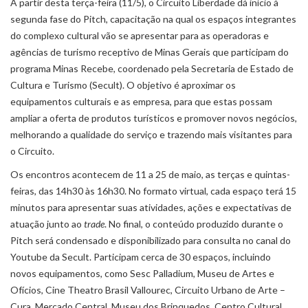
A partir desta terça-feira (11/5), o Circuito Liberdade dá início à
segunda fase do Pitch, capacitação na qual os espaços integrantes
do complexo cultural vão se apresentar para as operadoras e
agências de turismo receptivo de Minas Gerais que participam do
programa Minas Recebe, coordenado pela Secretaria de Estado de
Cultura e Turismo (Secult). O objetivo é aproximar os
equipamentos culturais e as empresa, para que estas possam
ampliar a oferta de produtos turísticos e promover novos negócios,
melhorando a qualidade do serviço e trazendo mais visitantes para
o Circuito.
Os encontros acontecem de 11 a 25 de maio, as terças e quintas-
feiras, das 14h30 às 16h30. No formato virtual, cada espaço terá 15
minutos para apresentar suas atividades, ações e expectativas de
atuação junto ao
trade
. No final, o conteúdo produzido durante o
Pitch será condensado e disponibilizado para consulta no canal do
Youtube da Secult. Participam cerca de 30 espaços, incluindo
novos equipamentos, como Sesc Palladium, Museu de Artes e
Ofícios, Cine Theatro Brasil Vallourec, Circuito Urbano de Arte –
Cura, Mercado Central, Museu dos Brinquedos, Centro Cultural